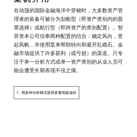
在动荡的国际金融海洋中穿梭时，大多数资产管
理者的装备可被分为划船型（即资产类别内的股
票选择）或航行型（即跨资产的类别配置）。智
异资本公司信奉两种配置的结合：确定风向，竖
起风帆，并使用桨来帮助转向和避开乱礁石。金
融市场提供了许多获利（或亏损）的渠道。只专
注于单一分析方式或单一资产类别的从业人员可
能会遭受长期表现不佳之痛。
用多种分析模式获得多重风险溢价