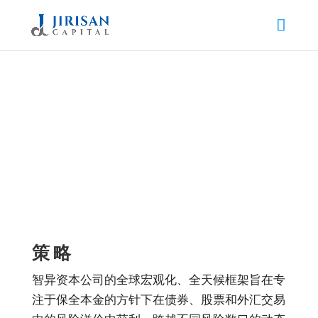
策略
智异资本公司的全球宏观化、全天候框架旨在专
注于保全本金的方针下在债券、股票和外汇交易